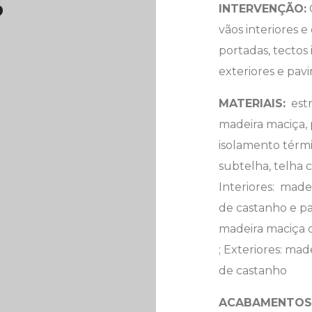
s
INTERVENÇÃO:
vãos interiores e 
portadas, tectos 
exteriores e pav
MATERIAIS:
estr
madeira maciça, p
isolamento térmi
subtelha, telha c
Interiores: made
de castanho e p
madeira maciça 
; Exteriores: mad
de castanho
ACABAMENTOS