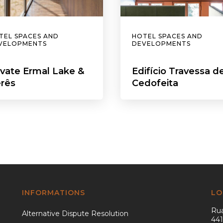
TEL SPACES AND
HOTEL SPACES AND
VELOPMENTS
DEVELOPMENTS
ivate Ermal Lake &
Edifício Travessa d
rês
Cedofeita
INFORMATIONS
LO
Rua
Alternative Dispute Resolution
441