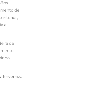
Vãos
stimento de
 interior,
ia e
eira de
vimento
pinho
:
Enverniza