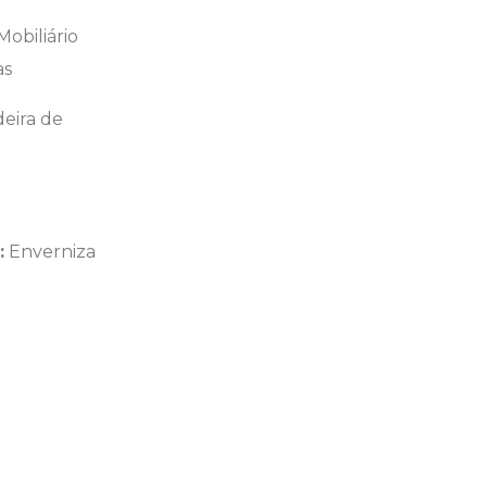
obiliário
as
eira de
:
Enverniza