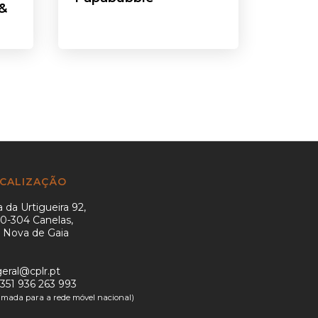
&
CALIZAÇÃO
 da Urtigueira 92,
0-304 Canelas,
a Nova de Gaia
geral@cplr.pt
351 936 263 993
mada para a rede móvel nacional)