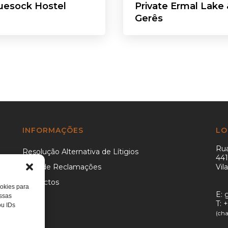
uesock Hostel
Private Ermal Lake 
Gerês
INFORMAÇÕES
LO
Rua
Resolução Alternativa de Lítigios
441
Livro de Reclamações
Vil
Contactos
ookies para
E:
essas
T:
+
ou IDs
(cha